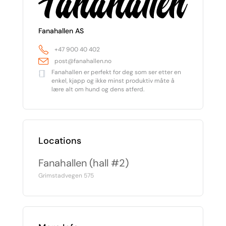
Fanahallen AS
+47 900 40 402
post@fanahallen.no
Fanahallen er perfekt for deg som ser etter en
enkel, kjapp og ikke minst produktiv måte å
lære alt om hund og dens atferd.
Locations
Fanahallen (hall #2)
Grimstadvegen 575