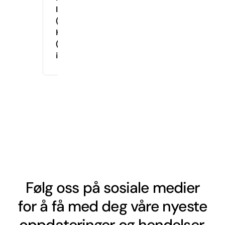
Instruktør
(Tirsdag
Kveld)
(Drop-
in)
Følg oss på sosiale medier
for å få med deg våre nyeste
oppdateringer og hendelser.