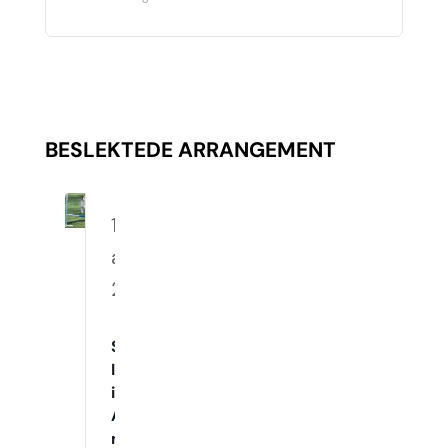
BESLEKTEDE ARRANGEMENT
10.
august
2026
Spennende
Innetrening
i
Agility
med