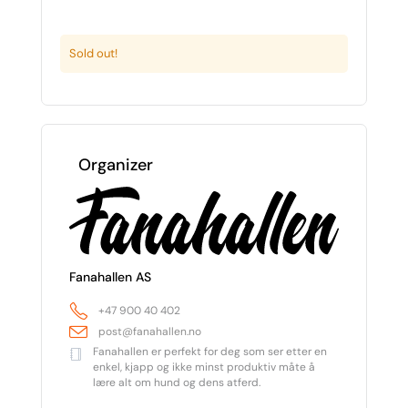
Sold out!
Organizer
Fanahallen AS
+47 900 40 402
post@fanahallen.no
Fanahallen er perfekt for deg som ser etter en
enkel, kjapp og ikke minst produktiv måte å
lære alt om hund og dens atferd.