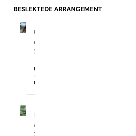
BESLEKTEDE ARRANGEMENT
6.
august
2026
Hverdagslydighet
–
Innetrening
10.
august
2026