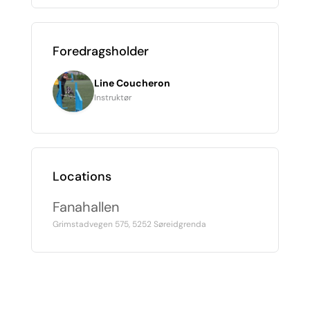
Foredragsholder
Line Coucheron
Instruktør
Locations
Fanahallen
Grimstadvegen 575, 5252 Søreidgrenda