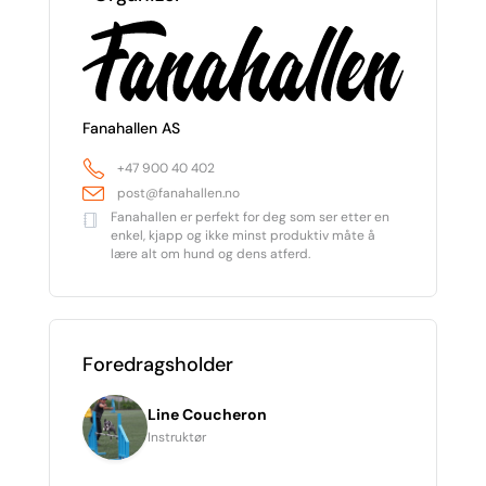
Fanahallen AS
+47 900 40 402
post@fanahallen.no
Fanahallen er perfekt for deg som ser etter en
enkel, kjapp og ikke minst produktiv måte å
lære alt om hund og dens atferd.
Foredragsholder
Line Coucheron
Instruktør