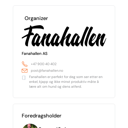
Organizer
Fanahallen AS
+47 900 40 402
post@fanahallen.no
Fanahallen er perfekt for deg som ser etter en
enkel, kjapp og ikke minst produktiv måte å
lære alt om hund og dens atferd.
Foredragsholder