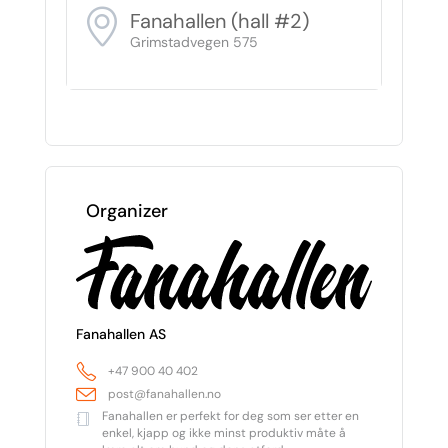
Fanahallen (hall #2)
Grimstadvegen 575
Organizer
Fanahallen AS
+47 900 40 402
post@fanahallen.no
Fanahallen er perfekt for deg som ser etter en
enkel, kjapp og ikke minst produktiv måte å