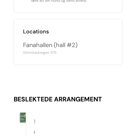
lære alt om hund og dens atferd.
Locations
Fanahallen (hall #2)
Grimstadvegen 575
BESLEKTEDE ARRANGEMENT
10.
august