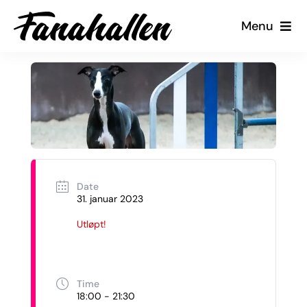
Skip
Menu
to
content
Tjenester
Arrangementer
Kalender
Date
Kontakt oss
31. januar 2023
Utløpt!
Min Side
Time
18:00 - 21:30